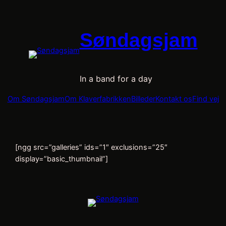
Skip
to
content
Søndagsjam
In a band for a day
Om Søndagsjam
Om Klaverfabrikken
Billeder
Kontakt os
Find vej
[ngg src=”galleries” ids=”1″ exclusions=”25″
display=”basic_thumbnail”]